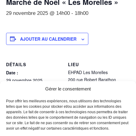
Marché de Noël « Les Morelles »
29 novembre 2025 @ 14h00
-
18h00
AJOUTER AU CALENDRIER
DÉTAILS
LIEU
EHPAD Les Morelles
Date :
200 rue Robert Barathon
29 novembre 2025
RENAISON (42370)
,
+
Heure :
Gérer le consentement
Google Map
14h00 - 18h00
Pour offrir les meilleures expériences, nous utilisons des technologies
telles que les cookies pour stocker et/ou accéder aux informations des
Marché d’hiver des Voisines
Marché de Noël
appareils. Le fait de consentir à ces technologies nous permettra de traiter
des données telles que le comportement de navigation ou les ID uniques
sur ce site. Le fait de ne pas consentir ou de retirer son consentement peut
avoir un effet négatif sur certaines caractéristiques et fonctions.