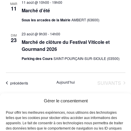
l
11 août @ 10h00
-
19h00
MAR
i
g
11
e
Marché d’été
a
g
c
t
Sous les arcades de la Mairie
AMBERT (63600)
t
a
i
i
t
o
23 août @ 9h30
-
14h00
DIM
o
23
n
Marché de clôture du Festival Viticole et
i
n
d
Gourmand 2026
o
n
e
Parking des Cours
SAINT-POURÇAIN-SUR-SIOULE (03500)
e
n
v
z
u
p
u
e
a
n
s
ÉVÈNEMENTS
Aujourd’hui
SUIVANTS
Évènements
précédents
e
r
É
d
v
c
Gérer le consentement
S’ABONNER AU CALENDRIER
è
a
o
n
t
Pour offrir les meilleures expériences, nous utilisons des technologies
n
e
e
telles que les cookies pour stocker et/ou accéder aux informations des
m
appareils. Le fait de consentir à ces technologies nous permettra de traiter
.
s
des données telles que le comportement de navigation ou les ID uniques
e