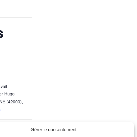
s
vail
or Hugo
NE (42000)
,
p
Gérer le consentement
des Voisines