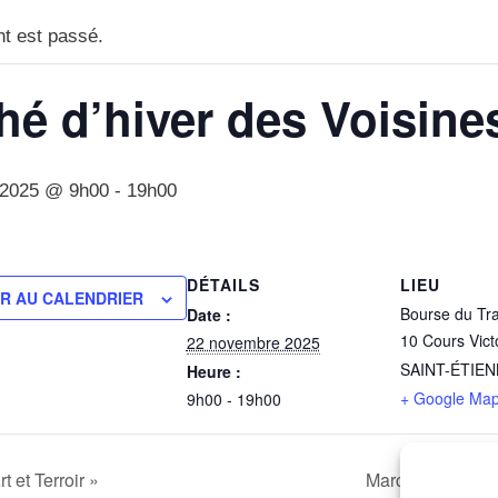
t est passé.
hé d’hiver des Voisine
 2025 @ 9h00
-
19h00
DÉTAILS
LIEU
R AU CALENDRIER
Bourse du Tra
Date :
10 Cours Vict
22 novembre 2025
SAINT-ÉTIEN
Heure :
+ Google Ma
9h00 - 19h00
 et Terroir »
Marché d’hiver 