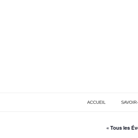
Aller
au
contenu
ACCUEIL
SAVOIR
« Tous les É