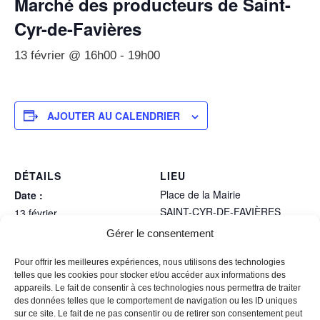
Marché des producteurs de Saint-
Cyr-de-Favières
13 février @ 16h00
-
19h00
AJOUTER AU CALENDRIER
DÉTAILS
LIEU
Place de la Mairie
Date :
SAINT-CYR-DE-FAVIÈRES
13 février
(42123)
,
+ Google Map
Heure :
Gérer le consentement
16h00 - 19h00
Pour offrir les meilleures expériences, nous utilisons des technologies
telles que les cookies pour stocker et/ou accéder aux informations des
Marché de Noël
Marché régulier à Cordelle
appareils. Le fait de consentir à ces technologies nous permettra de traiter
des données telles que le comportement de navigation ou les ID uniques
sur ce site. Le fait de ne pas consentir ou de retirer son consentement peut